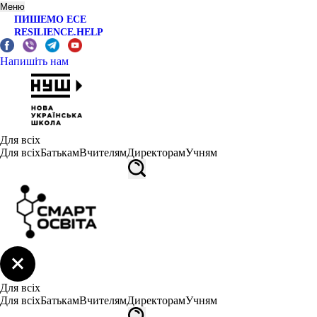
Меню
ПИШЕМО ЕСЕ
RESILIENCE.HELP
Напишіть нам
Для всіх
Для всіх
Батькам
Вчителям
Директорам
Учням
Для всіх
Для всіх
Батькам
Вчителям
Директорам
Учням