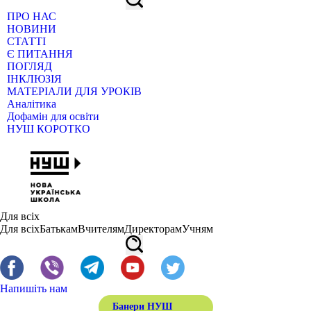
ПРО НАС
НОВИНИ
СТАТТІ
Є ПИТАННЯ
ПОГЛЯД
ІНКЛЮЗІЯ
МАТЕРІАЛИ ДЛЯ УРОКІВ
Аналітика
Дофамін для освіти
НУШ КОРОТКО
Для всіх
Для всіх
Батькам
Вчителям
Директорам
Учням
Напишіть нам
Банери НУШ