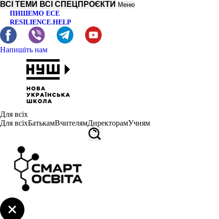
ВСІ ТЕМИ
ВСІ СПЕЦПРОЄКТИ
Меню
ПИШЕМО ЕСЕ
RESILIENCE.HELP
Напишіть нам
Для всіх
Для всіх
Батькам
Вчителям
Директорам
Учням