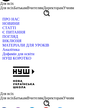
Для всіх
Для всіх
Батькам
Вчителям
Директорам
Учням
ПРО НАС
НОВИНИ
СТАТТІ
Є ПИТАННЯ
ПОГЛЯД
ІНКЛЮЗІЯ
МАТЕРІАЛИ ДЛЯ УРОКІВ
Аналітика
Дофамін для освіти
НУШ КОРОТКО
Для всіх
Для всіх
Батькам
Вчителям
Директорам
Учням