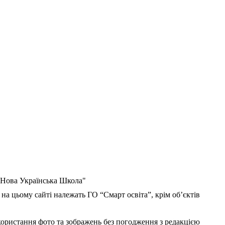
 "Нова Українська Школа"
 на цьому сайті належать ГО “Смарт освіта”, крім об’єктів
користання фото та зображень без погодження з редакцією