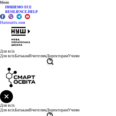
Меню
ПИШЕМО ЕСЕ
RESILIENCE.HELP
Напишіть нам
Для всіх
Для всіх
Батькам
Вчителям
Директорам
Учням
Для всіх
Для всіх
Батькам
Вчителям
Директорам
Учням