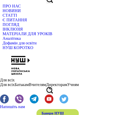
ПРО НАС
НОВИНИ
СТАТТІ
Є ПИТАННЯ
ПОГЛЯД
ІНКЛЮЗІЯ
МАТЕРІАЛИ ДЛЯ УРОКІВ
Аналітика
Дофамін для освіти
НУШ КОРОТКО
Для всіх
Для всіх
Батькам
Вчителям
Директорам
Учням
Напишіть нам
Банери НУШ