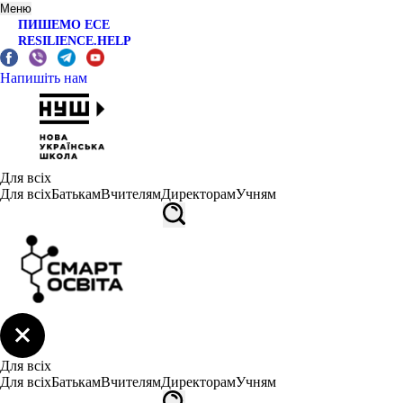
Меню
ПИШЕМО ЕСЕ
RESILIENCE.HELP
Напишіть нам
Для всіх
Для всіх
Батькам
Вчителям
Директорам
Учням
Для всіх
Для всіх
Батькам
Вчителям
Директорам
Учням