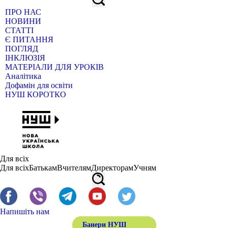
ПРО НАС
НОВИНИ
СТАТТІ
Є ПИТАННЯ
ПОГЛЯД
ІНКЛЮЗІЯ
МАТЕРІАЛИ ДЛЯ УРОКІВ
Аналітика
Дофамін для освіти
НУШ КОРОТКО
Для всіх
Для всіх
Батькам
Вчителям
Директорам
Учням
Напишіть нам
Банери НУШ