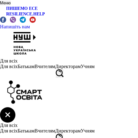
Меню
ПИШЕМО ЕСЕ
RESILIENCE.HELP
Напишіть нам
Для всіх
Для всіх
Батькам
Вчителям
Директорам
Учням
Для всіх
Для всіх
Батькам
Вчителям
Директорам
Учням