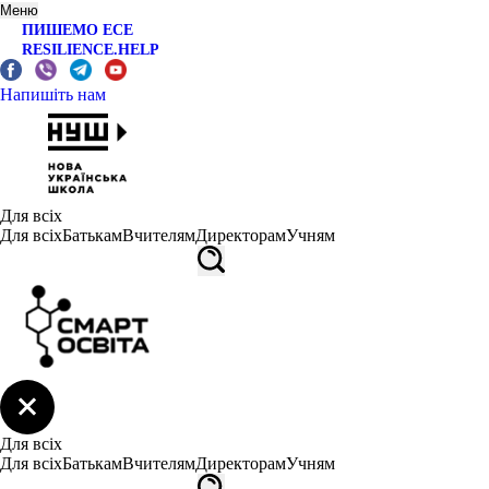
Меню
ПИШЕМО ЕСЕ
RESILIENCE.HELP
Напишіть нам
Для всіх
Для всіх
Батькам
Вчителям
Директорам
Учням
Для всіх
Для всіх
Батькам
Вчителям
Директорам
Учням