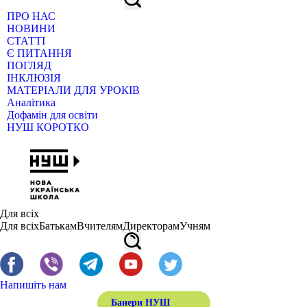
ПРО НАС
НОВИНИ
СТАТТІ
Є ПИТАННЯ
ПОГЛЯД
ІНКЛЮЗІЯ
МАТЕРІАЛИ ДЛЯ УРОКІВ
Аналітика
Дофамін для освіти
НУШ КОРОТКО
Для всіх
Для всіх
Батькам
Вчителям
Директорам
Учням
Напишіть нам
Банери НУШ