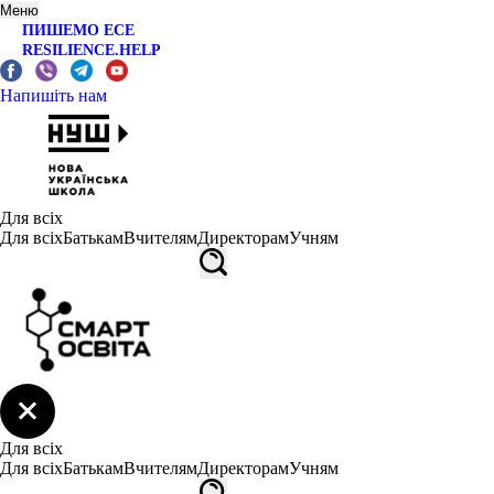
Меню
ПИШЕМО ЕСЕ
RESILIENCE.HELP
Напишіть нам
Для всіх
Для всіх
Батькам
Вчителям
Директорам
Учням
Для всіх
Для всіх
Батькам
Вчителям
Директорам
Учням