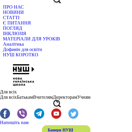
ПРО НАС
НОВИНИ
СТАТТІ
Є ПИТАННЯ
ПОГЛЯД
ІНКЛЮЗІЯ
МАТЕРІАЛИ ДЛЯ УРОКІВ
Аналітика
Дофамін для освіти
НУШ КОРОТКО
Для всіх
Для всіх
Батькам
Вчителям
Директорам
Учням
Напишіть нам
Банери НУШ