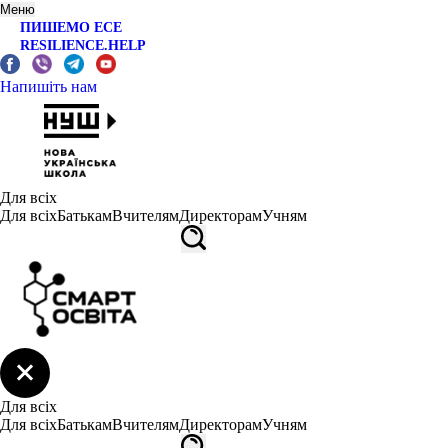
Меню
ПИШЕМО ЕСЕ
RESILIENCE.HELP
Напишіть нам
Для всіх
Для всіх
Батькам
Вчителям
Директорам
Учням
Для всіх
Для всіх
Батькам
Вчителям
Директорам
Учням