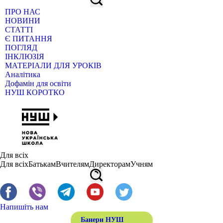
ПРО НАС
НОВИНИ
СТАТТІ
Є ПИТАННЯ
ПОГЛЯД
ІНКЛЮЗІЯ
МАТЕРІАЛИ ДЛЯ УРОКІВ
Аналітика
Дофамін для освіти
НУШ КОРОТКО
Для всіх
Для всіх
Батькам
Вчителям
Директорам
Учням
Напишіть нам
Банери НУШ