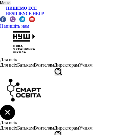
Меню
ПИШЕМО ЕСЕ
RESILIENCE.HELP
Напишіть нам
Для всіх
Для всіх
Батькам
Вчителям
Директорам
Учням
Для всіх
Для всіх
Батькам
Вчителям
Директорам
Учням