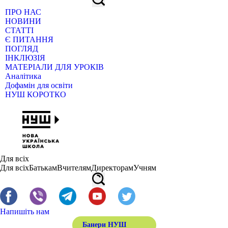
ПРО НАС
НОВИНИ
СТАТТІ
Є ПИТАННЯ
ПОГЛЯД
ІНКЛЮЗІЯ
МАТЕРІАЛИ ДЛЯ УРОКІВ
Аналітика
Дофамін для освіти
НУШ КОРОТКО
Для всіх
Для всіх
Батькам
Вчителям
Директорам
Учням
Напишіть нам
Банери НУШ