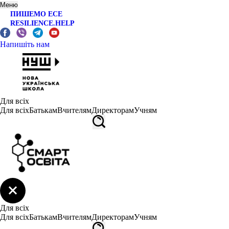
Меню
ПИШЕМО ЕСЕ
RESILIENCE.HELP
Напишіть нам
Для всіх
Для всіх
Батькам
Вчителям
Директорам
Учням
Для всіх
Для всіх
Батькам
Вчителям
Директорам
Учням