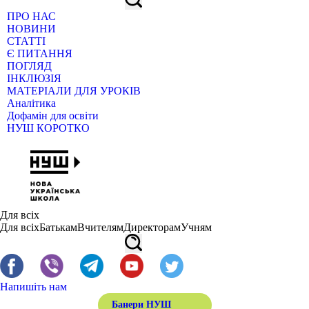
ПРО НАС
НОВИНИ
СТАТТІ
Є ПИТАННЯ
ПОГЛЯД
ІНКЛЮЗІЯ
МАТЕРІАЛИ ДЛЯ УРОКІВ
Аналітика
Дофамін для освіти
НУШ КОРОТКО
Для всіх
Для всіх
Батькам
Вчителям
Директорам
Учням
Напишіть нам
Банери НУШ