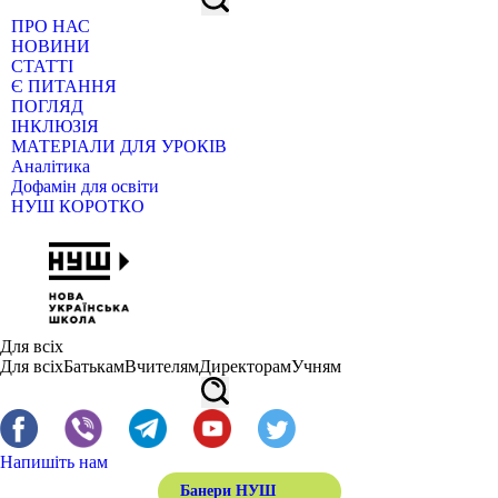
ПРО НАС
НОВИНИ
СТАТТІ
Є ПИТАННЯ
ПОГЛЯД
ІНКЛЮЗІЯ
МАТЕРІАЛИ ДЛЯ УРОКІВ
Аналітика
Дофамін для освіти
НУШ КОРОТКО
Для всіх
Для всіх
Батькам
Вчителям
Директорам
Учням
Напишіть нам
Банери НУШ