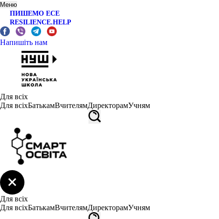
Меню
ПИШЕМО ЕСЕ
RESILIENCE.HELP
Напишіть нам
Для всіх
Для всіх
Батькам
Вчителям
Директорам
Учням
Для всіх
Для всіх
Батькам
Вчителям
Директорам
Учням