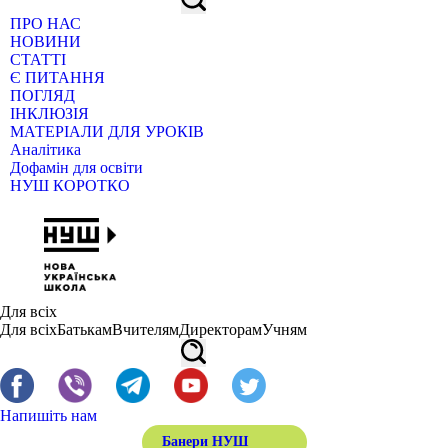
ПРО НАС
НОВИНИ
СТАТТІ
Є ПИТАННЯ
ПОГЛЯД
ІНКЛЮЗІЯ
МАТЕРІАЛИ ДЛЯ УРОКІВ
Аналітика
Дофамін для освіти
НУШ КОРОТКО
Для всіх
Для всіх
Батькам
Вчителям
Директорам
Учням
Напишіть нам
Банери НУШ