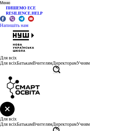
Меню
ПИШЕМО ЕСЕ
RESILIENCE.HELP
Напишіть нам
Для всіх
Для всіх
Батькам
Вчителям
Директорам
Учням
Для всіх
Для всіх
Батькам
Вчителям
Директорам
Учням