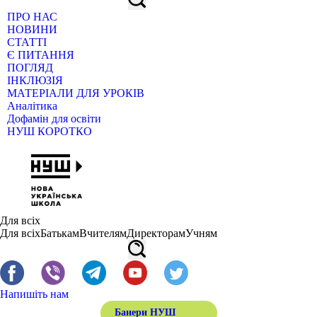
ПРО НАС
НОВИНИ
СТАТТІ
Є ПИТАННЯ
ПОГЛЯД
ІНКЛЮЗІЯ
МАТЕРІАЛИ ДЛЯ УРОКІВ
Аналітика
Дофамін для освіти
НУШ КОРОТКО
Для всіх
Для всіх
Батькам
Вчителям
Директорам
Учням
Напишіть нам
Банери НУШ