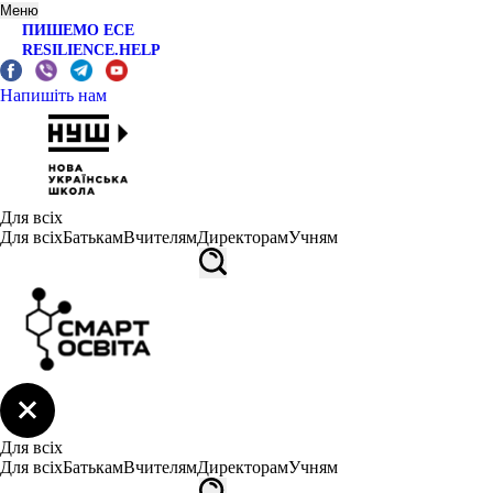
Меню
ПИШЕМО ЕСЕ
RESILIENCE.HELP
Напишіть нам
Для всіх
Для всіх
Батькам
Вчителям
Директорам
Учням
Для всіх
Для всіх
Батькам
Вчителям
Директорам
Учням