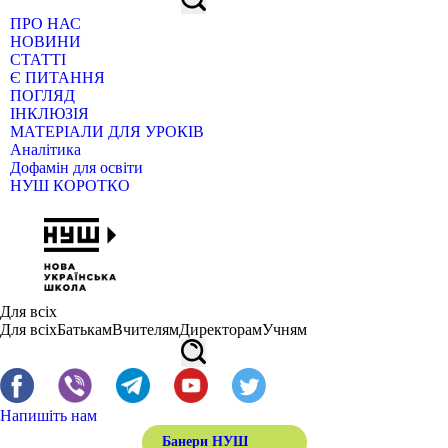
ПРО НАС
НОВИНИ
СТАТТІ
Є ПИТАННЯ
ПОГЛЯД
ІНКЛЮЗІЯ
МАТЕРІАЛИ ДЛЯ УРОКІВ
Аналітика
Дофамін для освіти
НУШ КОРОТКО
Для всіх
Для всіх
Батькам
Вчителям
Директорам
Учням
Напишіть нам
Банери НУШ