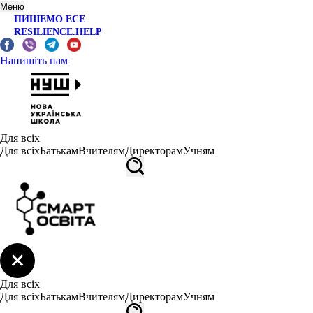
Меню
ПИШЕМО ЕСЕ
RESILIENCE.HELP
Напишіть нам
Для всіх
Для всіх
Батькам
Вчителям
Директорам
Учням
Для всіх
Для всіх
Батькам
Вчителям
Директорам
Учням