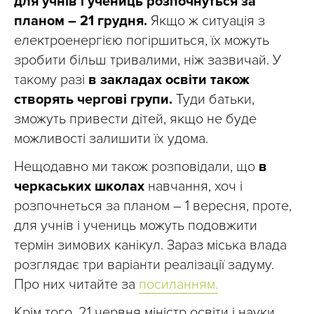
для учнів і учениць розпочнуться за
планом – 21 грудня.
Якщо ж ситуація з
електроенергією погіршиться, їх можуть
зробити більш тривалими, ніж зазвичай. У
такому разі
в закладах освіти також
створять чергові групи.
Туди батьки,
зможуть привести дітей, якщо не буде
можливості залишити їх удома.
Нещодавно ми також розповідали, що
в
черкаських школах
навчання, хоч і
розпочнеться за планом – 1 вересня, проте,
для учнів і учениць можуть подовжити
термін зимових канікул. Зараз міська влада
розглядає три варіанти реалізації задуму.
Про них читайте за
посиланням.
Крім того, 21 червня міністр освіти і науки