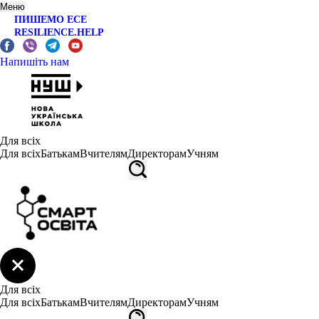
Меню
ПИШЕМО ЕСЕ
RESILIENCE.HELP
Напишіть нам
Для всіх
Для всіх
Батькам
Вчителям
Директорам
Учням
Для всіх
Для всіх
Батькам
Вчителям
Директорам
Учням