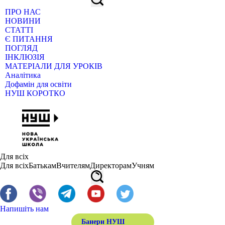
ПРО НАС
НОВИНИ
СТАТТІ
Є ПИТАННЯ
ПОГЛЯД
ІНКЛЮЗІЯ
МАТЕРІАЛИ ДЛЯ УРОКІВ
Аналітика
Дофамін для освіти
НУШ КОРОТКО
Для всіх
Для всіх
Батькам
Вчителям
Директорам
Учням
Напишіть нам
Банери НУШ