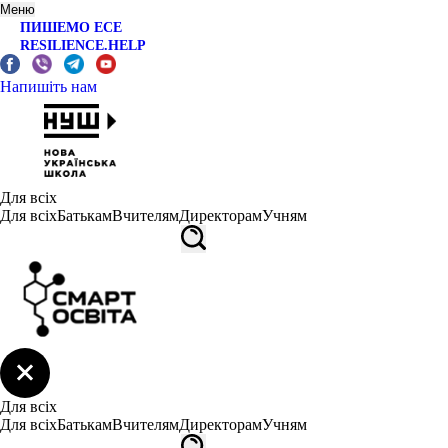
Меню
ПИШЕМО ЕСЕ
RESILIENCE.HELP
Напишіть нам
Для всіх
Для всіх
Батькам
Вчителям
Директорам
Учням
Для всіх
Для всіх
Батькам
Вчителям
Директорам
Учням