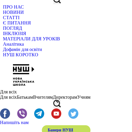
ПРО НАС
НОВИНИ
СТАТТІ
Є ПИТАННЯ
ПОГЛЯД
ІНКЛЮЗІЯ
МАТЕРІАЛИ ДЛЯ УРОКІВ
Аналітика
Дофамін для освіти
НУШ КОРОТКО
Для всіх
Для всіх
Батькам
Вчителям
Директорам
Учням
Напишіть нам
Банери НУШ