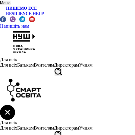
Меню
ПИШЕМО ЕСЕ
RESILIENCE.HELP
Напишіть нам
Для всіх
Для всіх
Батькам
Вчителям
Директорам
Учням
Для всіх
Для всіх
Батькам
Вчителям
Директорам
Учням