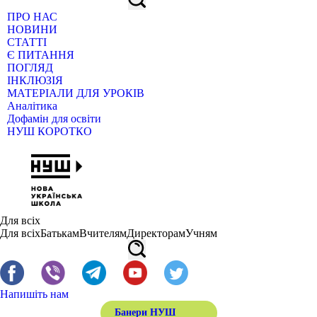
ПРО НАС
НОВИНИ
СТАТТІ
Є ПИТАННЯ
ПОГЛЯД
ІНКЛЮЗІЯ
МАТЕРІАЛИ ДЛЯ УРОКІВ
Аналітика
Дофамін для освіти
НУШ КОРОТКО
Для всіх
Для всіх
Батькам
Вчителям
Директорам
Учням
Напишіть нам
Банери НУШ