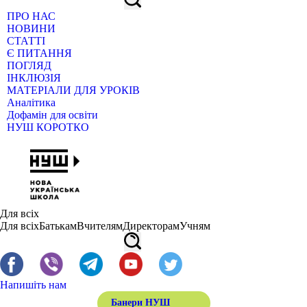
ПРО НАС
НОВИНИ
СТАТТІ
Є ПИТАННЯ
ПОГЛЯД
ІНКЛЮЗІЯ
МАТЕРІАЛИ ДЛЯ УРОКІВ
Аналітика
Дофамін для освіти
НУШ КОРОТКО
Для всіх
Для всіх
Батькам
Вчителям
Директорам
Учням
Напишіть нам
Банери НУШ