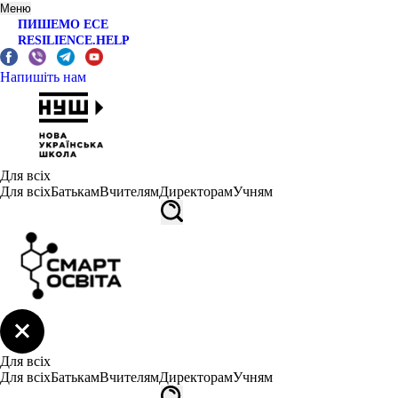
Меню
ПИШЕМО ЕСЕ
RESILIENCE.HELP
Напишіть нам
Для всіх
Для всіх
Батькам
Вчителям
Директорам
Учням
Для всіх
Для всіх
Батькам
Вчителям
Директорам
Учням