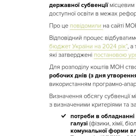
державної субвенції
місцевим 
доступної освіти в межах рефо
Про це
повідомили
на сайті МО
Відповідний процес відбуватиме
бюджет України на 2024 рік”
, а
які затверджені
постановою ур
Для розподілу коштів МОН ст
робочих днів (з дня утворенн
використанням програмно-апарат
Визначення обсягу субвенції м
з визначеними критеріями та за
потреби в обладнанні
галузі
(фізики, хімії, бі
комунальної форми вла