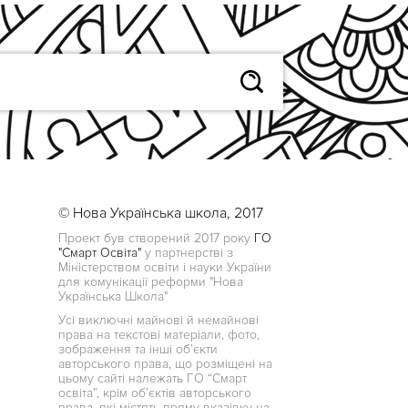
© Нова Українська школа, 2017
Проект був створений 2017 року
ГО
"Смарт Освіта"
у партнерстві з
Міністерством освіти і науки України
для комунікації реформи "Нова
Українська Школа"
Усі виключні майнові й немайнові
права на текстові матеріали, фото,
зображення та інші об’єкти
авторського права, що розміщені на
цьому сайті належать ГО “Смарт
освіта”, крім об’єктів авторського
права, які містять пряму вказівку на