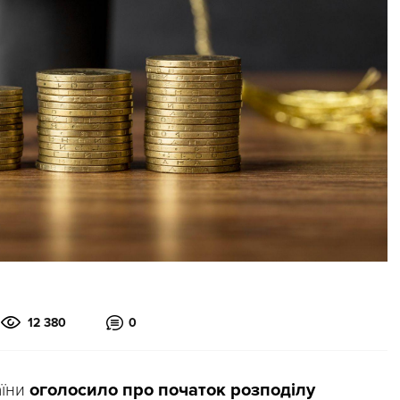
12 380
0
аїни
оголосило про початок розподілу