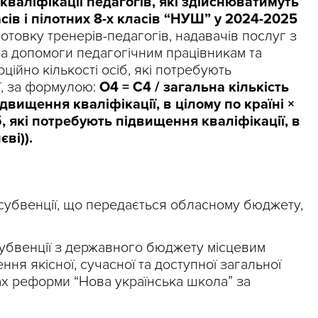
кваліфікації педагогів, які здійснюватимуть
сів і пілотних 8-х класів “НУШ” у 2024-2025
готовку тренерів-педагогів, надавачів послуг з
та допомоги педагогічним працівникам та
рційно кількості осіб, які потребують
ї, за формулою:
О4 = С4 / загальна кількість
ідвищення кваліфікації, в цілому по країні ×
б, які потребують підвищення кваліфікації, в
єві)).
 субвенції, що передається обласному бюджету,
 субвенції з державного бюджету місцевим
ня якісної, сучасної та доступної загальної
ах реформи “Нова українська школа” за