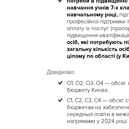
потреби в підвищенні 
навчання учнів 7-х кла
навчальному році,
під
професійної підтримки 
оплату їх послуг (пропо
підвищення кваліфікаці
осіб, які потребують п
загальну кількість осі
цілому по області (у Ки
Довідково:
О1, О2, О3, О4 — обсяг
бюджету Києва;
С1, С2, С3, С4 — обсяг
бюджетам на забезпечен
середньої освіти в меж
напрямами у 2024 році.