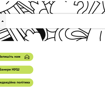
Напишіть нам
Банери НУШ
едакційна політика