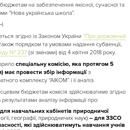
бюджетам на забезпечення якісної, сучасної та
рми “Нова українська школа”.
Н.
ться згідно із Законом України
“Про державний
 також порядком та умовами надання субвенції,
яду № 237
(зі змінами) від 4 квітня 2018 року.
ворило
спеціальну комісію, яка протягом 5
я) має провести збір інформації
з
ного комплексу “АІКОМ” і її аналіз.
ісцевим бюджетам комісія здійснюватиме згідно
 результатами аналізу інформації про:
 для навчальних кабінетів природничої
ології, географії, природничих наук)
– для ЗЗСО
сності, які здійснюватимуть навчання учнів