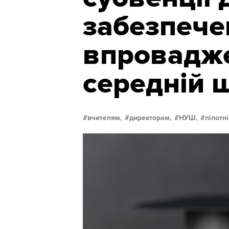
забезпече
впровадж
середній 
вчителям,
директорам,
НУШ,
пілотні