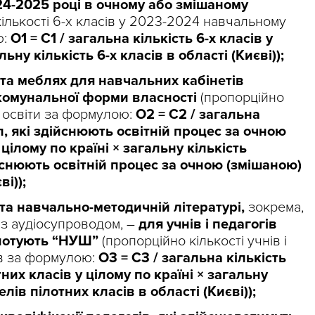
24-2025 році в очному або змішаному
ількості 6-х класів у 2023-2024 навчальному
ю:
О1 = С1 / загальна кількість 6-х класів у
льну кількість 6-х класів в області (Києві));
та меблях для навчальних кабінетів
комунальної форми власності
(пропорційно
в освіти за формулою:
О2 = С2 / загальна
л, які здійснюють освітній процес за очною
ілому по країні × загальну кількість
ійснюють освітній процес за очною (змішаною)
і));
та навчально-методичній літературі,
зокрема,
 з аудіосупроводом, –
для учнів і педагогів
пілотують “НУШ”
(пропорційно кількості учнів і
ів за формулою:
О3 = С3 / загальна кількість
тних класів у цілому по країні × загальну
елів пілотних класів в області (Києві));