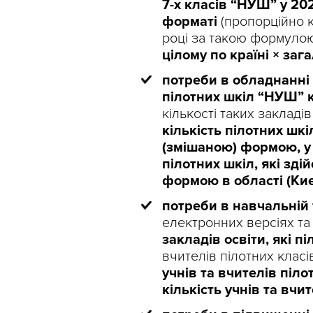
7-х класів “НУШ” у 20
форматі
(пропорційно к
році за такою формуло
цілому по країні × зага
потреби в обладнанні 
пілотних шкіл “НУШ” 
кількості таких закладі
кількість пілотних шкі
(змішаною) формою, у ц
пілотних шкіл, які зд
формою в області (Києв
потреби в навчальній 
електронних версіях та
закладів освіти, які 
вчителів пілотних клас
учнів та вчителів піло
кількість учнів та вчит