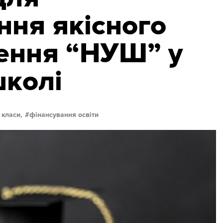
ння якісного
ення “НУШ” у
школі
 класи,
фінансування освіти