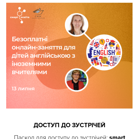
ДОСТУП ДО ЗУСТРІЧЕЙ
Паскод для доступу до зустрічей:
smart