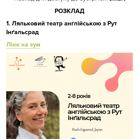
РОЗКЛАД
1. Ляльковий театр англійською з Рут
Інґальсрад
Лінк на зум