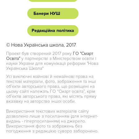
Банери НУШ
Редакційна політика
© Нова Українська школа, 2017
Проект був створений 2017 року
ГО "Смарт
Освіта"
у партнерстві з Міністерством освіти і
науки України для комунікації реформи "Нова
Українська Школа"
Усі виключні майнові й немайнові права на
текстові матеріали, фото, зображення та інші
об’єкти авторського права, що розміщені на
цьому сайті належать ГО “Смарт освіта”, крім
об’єктів авторського права, які містять пряму
вказівку на авторство іншої особи.
Використання текстових матеріалів сайту
дозволено лише з посиланням (для інтернет-
видань - гіперпосиланням) на джерело.
Використання фото та зображень без
погодження з редакцією суворо заборонено.