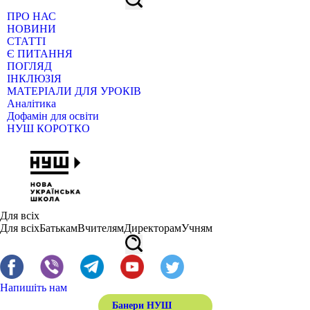
ПРО НАС
НОВИНИ
СТАТТІ
Є ПИТАННЯ
ПОГЛЯД
ІНКЛЮЗІЯ
МАТЕРІАЛИ ДЛЯ УРОКІВ
Аналітика
Дофамін для освіти
НУШ КОРОТКО
Для всіх
Для всіх
Батькам
Вчителям
Директорам
Учням
Напишіть нам
Банери НУШ