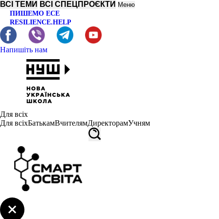
ВСІ ТЕМИ
ВСІ СПЕЦПРОЄКТИ
Меню
ПИШЕМО ЕСЕ
RESILIENCE.HELP
Напишіть нам
Для всіх
Для всіх
Батькам
Вчителям
Директорам
Учням