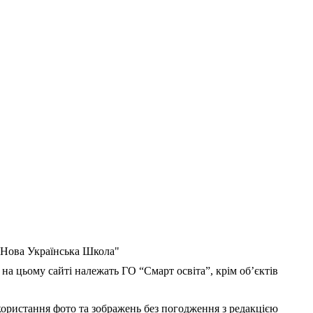
 "Нова Українська Школа"
 на цьому сайті належать ГО “Смарт освіта”, крім об’єктів
користання фото та зображень без погодження з редакцією