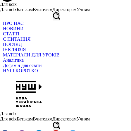
Для всіх
Для всіх
Батькам
Вчителям
Директорам
Учням
ПРО НАС
НОВИНИ
СТАТТІ
Є ПИТАННЯ
ПОГЛЯД
ІНКЛЮЗІЯ
МАТЕРІАЛИ ДЛЯ УРОКІВ
Аналітика
Дофамін для освіти
НУШ КОРОТКО
Для всіх
Для всіх
Батькам
Вчителям
Директорам
Учням