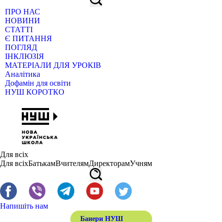
ПРО НАС
НОВИНИ
СТАТТІ
Є ПИТАННЯ
ПОГЛЯД
ІНКЛЮЗІЯ
МАТЕРІАЛИ ДЛЯ УРОКІВ
Аналітика
Дофамін для освіти
НУШ КОРОТКО
Для всіх
Для всіх
Батькам
Вчителям
Директорам
Учням
Напишіть нам
Банери НУШ