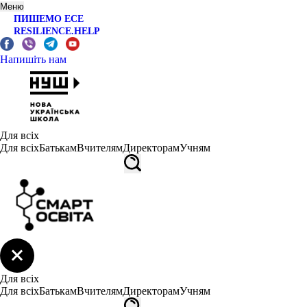
Меню
ПИШЕМО ЕСЕ
RESILIENCE.HELP
Напишіть нам
Для всіх
Для всіх
Батькам
Вчителям
Директорам
Учням
Для всіх
Для всіх
Батькам
Вчителям
Директорам
Учням