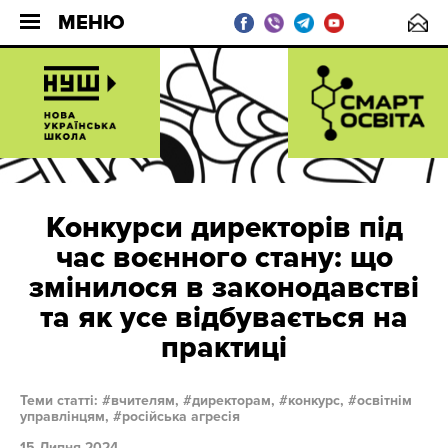
МЕНЮ
Конкурси директорів під
час воєнного стану: що
змінилося в законодавстві
та як усе відбувається на
практиці
Теми статті:
вчителям,
директорам,
конкурс,
освітнім
управлінцям,
російська агресія
15 Липня 2024