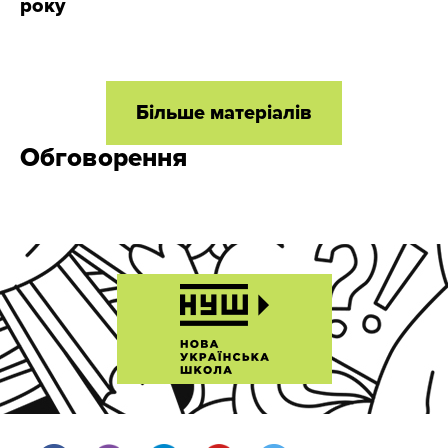
року
Більше матеріалів
Обговорення