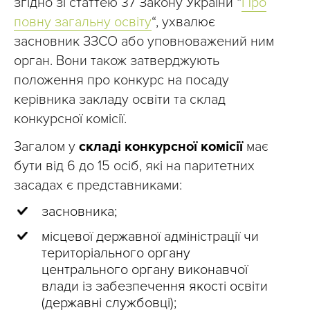
згідно зі статтею 37 Закону України “
Про
повну загальну освіту
“, ухвалює
засновник ЗЗСО або уповноважений ним
орган. Вони також затверджують
положення про конкурс на посаду
керівника закладу освіти та склад
конкурсної комісії.
Загалом у
складі конкурсної комісії
має
бути від 6 до 15 осіб, які на паритетних
засадах є представниками:
засновника;
місцевої державної адміністрації чи
територіального органу
центрального органу виконавчої
влади із забезпечення якості освіти
(державні службовці);