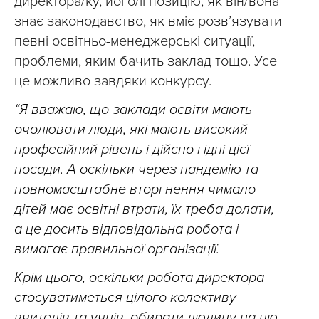
директора/ку, його/її позицію, як він/вона
знає законодавство, як вміє розвʼязувати
певні освітньо-менеджерські ситуації,
проблеми, яким бачить заклад тощо. Усе
це можливо завдяки конкурсу.
“Я вважаю, що заклади освіти мають
очолювати люди, які мають високий
професійний рівень і дійсно гідні цієї
посади. А оскільки через пандемію та
повномасштабне вторгнення чимало
дітей має освітні втрати, їх треба долати,
а це досить відповідальна робота і
вимагає правильної організації.
Крім цього, оскільки робота директора
стосуватиметься цілого колективу
вчителів та учнів, обирати людину на цю