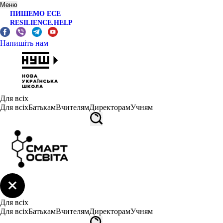
Меню
ПИШЕМО ЕСЕ
RESILIENCE.HELP
Напишіть нам
Для всіх
Для всіх
Батькам
Вчителям
Директорам
Учням
Для всіх
Для всіх
Батькам
Вчителям
Директорам
Учням