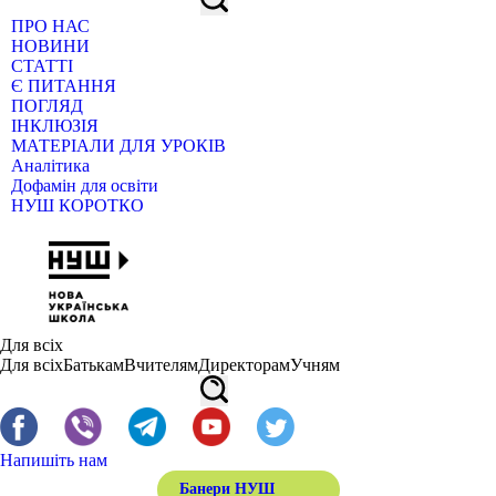
ПРО НАС
НОВИНИ
СТАТТІ
Є ПИТАННЯ
ПОГЛЯД
ІНКЛЮЗІЯ
МАТЕРІАЛИ ДЛЯ УРОКІВ
Аналітика
Дофамін для освіти
НУШ КОРОТКО
Для всіх
Для всіх
Батькам
Вчителям
Директорам
Учням
Напишіть нам
Банери НУШ