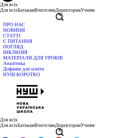
Для всіх
Для всіх
Батькам
Вчителям
Директорам
Учням
ПРО НАС
НОВИНИ
СТАТТІ
Є ПИТАННЯ
ПОГЛЯД
ІНКЛЮЗІЯ
МАТЕРІАЛИ ДЛЯ УРОКІВ
Аналітика
Дофамін для освіти
НУШ КОРОТКО
Для всіх
Для всіх
Батькам
Вчителям
Директорам
Учням