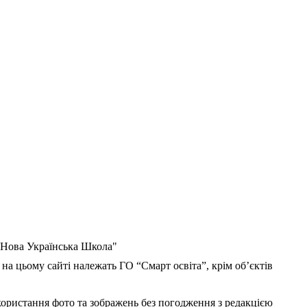
 "Нова Українська Школа"
 на цьому сайті належать ГО “Смарт освіта”, крім об’єктів
користання фото та зображень без погодження з редакцією