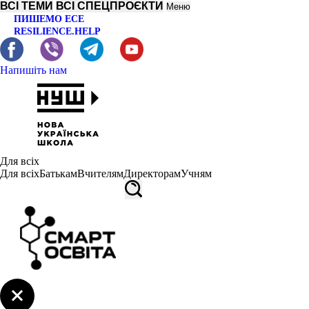
ВСІ ТЕМИ
ВСІ СПЕЦПРОЄКТИ
Меню
ПИШЕМО ЕСЕ
RESILIENCE.HELP
Напишіть нам
Для всіх
Для всіх
Батькам
Вчителям
Директорам
Учням