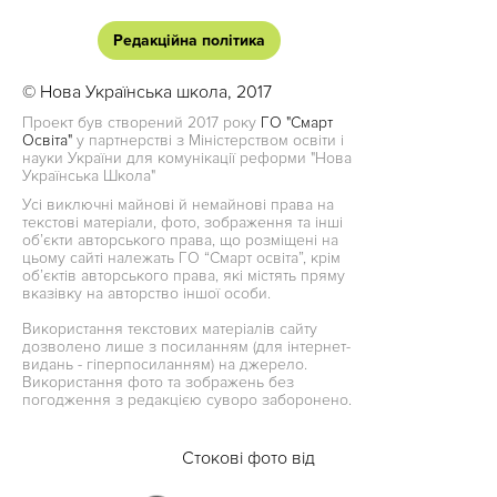
Редакційна політика
© Нова Українська школа, 2017
Проект був створений 2017 року
ГО "Смарт
Освіта"
у партнерстві з Міністерством освіти і
науки України для комунікації реформи "Нова
Українська Школа"
Усі виключні майнові й немайнові права на
текстові матеріали, фото, зображення та інші
об’єкти авторського права, що розміщені на
цьому сайті належать ГО “Смарт освіта”, крім
об’єктів авторського права, які містять пряму
вказівку на авторство іншої особи.
Використання текстових матеріалів сайту
дозволено лише з посиланням (для інтернет-
видань - гіперпосиланням) на джерело.
Використання фото та зображень без
погодження з редакцією суворо заборонено.
Стокові фото від