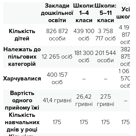
Заклади
Школи:
Школи:
Усі
дошкільної
1–4
5–11
школи
освіти
класи
класи
4 197
Кількість
826 872
439 100
3 758
817
дітей
особи
осіб
717 осіб
осіб
Належать до
382
181 300
201 544
пільгових
12 265 осіб
875
осіб
особи
категорій
осіб
1 065
400 157
Харчувалися
–
–
570
осіб
осіб
Вартість
26,42
27.5
одного
41,4 гривні
–
гривні
гривні
прийому їжі
Кількість
навчальних
175
175
175
175
днів у році