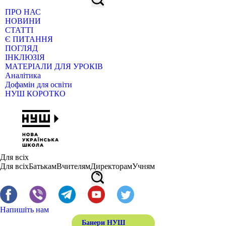
ПРО НАС
НОВИНИ
СТАТТІ
Є ПИТАННЯ
ПОГЛЯД
ІНКЛЮЗІЯ
МАТЕРІАЛИ ДЛЯ УРОКІВ
Аналітика
Дофамін для освіти
НУШ КОРОТКО
Для всіх
Для всіх
Батькам
Вчителям
Директорам
Учням
Напишіть нам
Банери НУШ