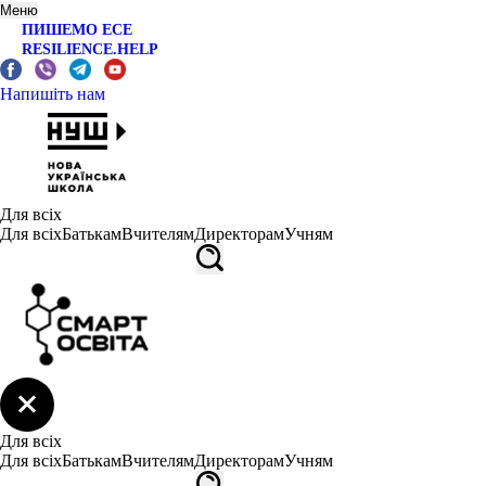
Меню
ПИШЕМО ЕСЕ
RESILIENCE.HELP
Напишіть нам
Для всіх
Для всіх
Батькам
Вчителям
Директорам
Учням
Для всіх
Для всіх
Батькам
Вчителям
Директорам
Учням