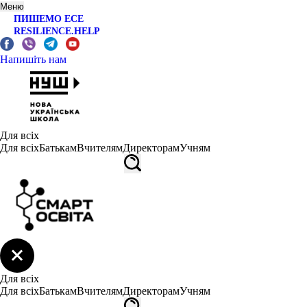
Меню
ПИШЕМО ЕСЕ
RESILIENCE.HELP
Напишіть нам
Для всіх
Для всіх
Батькам
Вчителям
Директорам
Учням
Для всіх
Для всіх
Батькам
Вчителям
Директорам
Учням