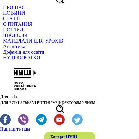
ПРО НАС
НОВИНИ
СТАТТІ
Є ПИТАННЯ
ПОГЛЯД
ІНКЛЮЗІЯ
МАТЕРІАЛИ ДЛЯ УРОКІВ
Аналітика
Дофамін для освіти
НУШ КОРОТКО
Для всіх
Для всіх
Батькам
Вчителям
Директорам
Учням
Напишіть нам
Банери НУШ