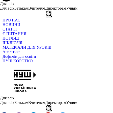
Для всіх
Для всіх
Батькам
Вчителям
Директорам
Учням
ПРО НАС
НОВИНИ
СТАТТІ
Є ПИТАННЯ
ПОГЛЯД
ІНКЛЮЗІЯ
МАТЕРІАЛИ ДЛЯ УРОКІВ
Аналітика
Дофамін для освіти
НУШ КОРОТКО
Для всіх
Для всіх
Батькам
Вчителям
Директорам
Учням