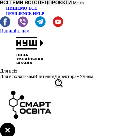
ВСІ ТЕМИ
ВСІ СПЕЦПРОЄКТИ
Меню
ПИШЕМО ЕСЕ
RESILIENCE.HELP
Напишіть нам
Для всіх
Для всіх
Батькам
Вчителям
Директорам
Учням