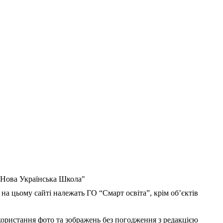
 "Нова Українська Школа"
 на цьому сайті належать ГО “Смарт освіта”, крім об’єктів
користання фото та зображень без погодження з редакцією