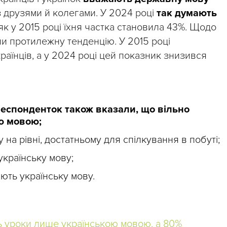
з друзями й колегами. У 2024 році
так думають
як у 2015 році їхня частка становила 43%. Щодо
ли протилежну тенденцію. У 2015 році
раїнців, а у 2024 році цей показник знизився
респонденток також вказали, що вільно
ю мовою;
 на рівні, достатньому для спілкування в побуті;
українську мову;
іють українську мову.
ь уроки лише українською мовою, а 80%