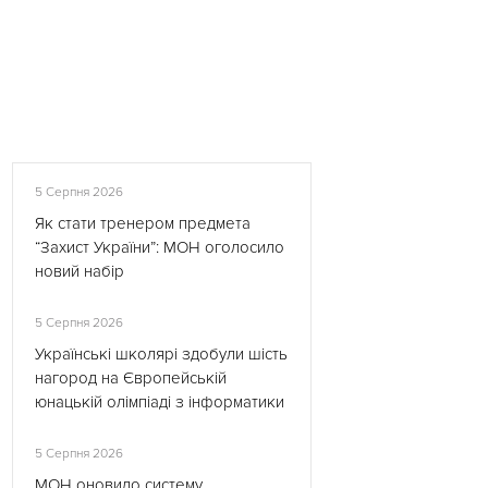
5 Серпня 2026
Як стати тренером предмета
“Захист України”: МОН оголосило
новий набір
5 Серпня 2026
Українські школярі здобули шість
нагород на Європейській
юнацькій олімпіаді з інформатики
5 Серпня 2026
МОН оновило систему