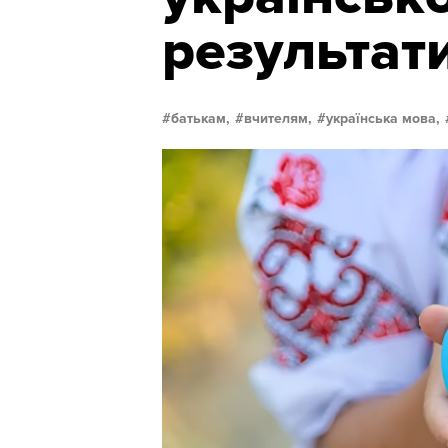
результат
батькам,
вчителям,
українська мова,