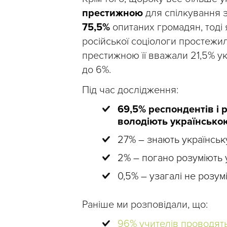
престижною
для спілкування 
75,5%
опитаних громадян, тоді 
російської соціологи простежи
престижною її вважали 21,5% ук
до 6%.
Під час дослідження:
69,5% респондентів і 
володіють українсько
27% – знають українську
2% – погано розуміють 
0,5% – узагалі не розум
Раніше ми розповідали, що:
96% учителів проводят