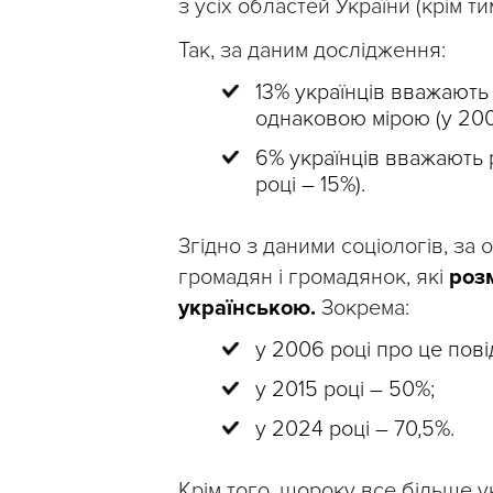
з усіх областей України (крім т
Так, за даним дослідження:
13% українців вважають 
однаковою мірою (у 2006
6% українців вважають р
році – 15%).
Згідно з даними соціологів, за 
громадян і громадянок, які
роз
українською.
Зокрема:
у 2006 році про це пові
у 2015 році – 50%;
у 2024 році – 70,5%.
Крім того, щороку все більше ук