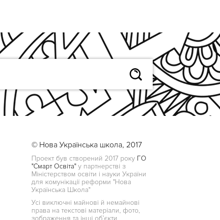
© Нова Українська школа, 2017
Проект був створений 2017 року
ГО
"Смарт Освіта"
у партнерстві з
Міністерством освіти і науки України
для комунікації реформи "Нова
Українська Школа"
Усі виключні майнові й немайнові
права на текстові матеріали, фото,
зображення та інші об’єкти