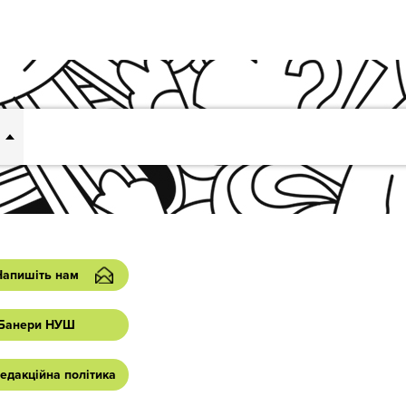
Напишіть нам
Банери НУШ
едакційна політика