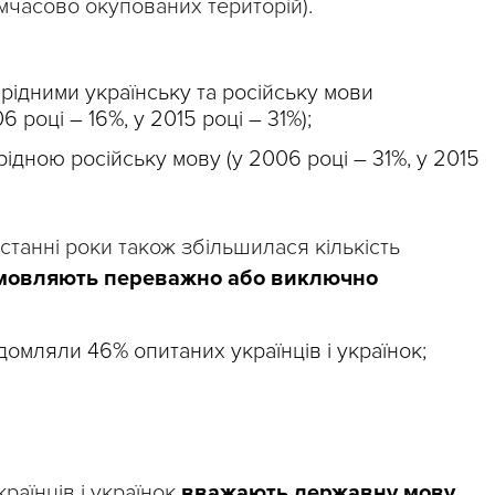
имчасово окупованих територій).
рідними українську та російську мови
 році – 16%, у 2015 році – 31%);
ідною російську мову (у 2006 році – 31%, у 2015
останні роки також збільшилася кількість
мовляють переважно або виключно
домляли 46% опитаних українців і українок;
раїнців і українок
вважають державну мову