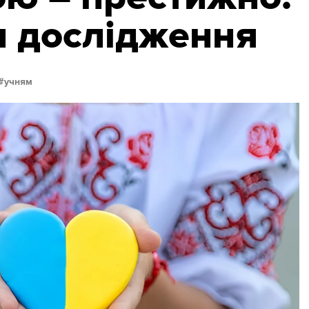
и дослідження
учням