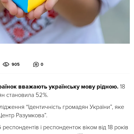
905
0
країнок вважають українську мову рідною.
18
ян становила 52%.
ідження “Ідентичність громадян України”, яке
Центр Разумкова”.
 респондентів і респонденток віком від 18 років