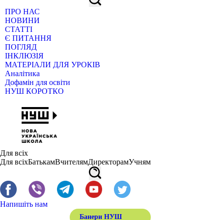
ПРО НАС
НОВИНИ
СТАТТІ
Є ПИТАННЯ
ПОГЛЯД
ІНКЛЮЗІЯ
МАТЕРІАЛИ ДЛЯ УРОКІВ
Аналітика
Дофамін для освіти
НУШ КОРОТКО
Для всіх
Для всіх
Батькам
Вчителям
Директорам
Учням
Напишіть нам
Банери НУШ