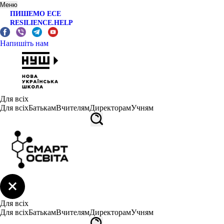
Меню
ПИШЕМО ЕСЕ
RESILIENCE.HELP
Напишіть нам
Для всіх
Для всіх
Батькам
Вчителям
Директорам
Учням
Для всіх
Для всіх
Батькам
Вчителям
Директорам
Учням