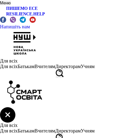
Меню
ПИШЕМО ЕСЕ
RESILIENCE.HELP
Напишіть нам
Для всіх
Для всіх
Батькам
Вчителям
Директорам
Учням
Для всіх
Для всіх
Батькам
Вчителям
Директорам
Учням