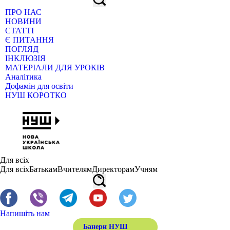
ПРО НАС
НОВИНИ
СТАТТІ
Є ПИТАННЯ
ПОГЛЯД
ІНКЛЮЗІЯ
МАТЕРІАЛИ ДЛЯ УРОКІВ
Аналітика
Дофамін для освіти
НУШ КОРОТКО
Для всіх
Для всіх
Батькам
Вчителям
Директорам
Учням
Напишіть нам
Банери НУШ