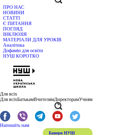
ПРО НАС
НОВИНИ
СТАТТІ
Є ПИТАННЯ
ПОГЛЯД
ІНКЛЮЗІЯ
МАТЕРІАЛИ ДЛЯ УРОКІВ
Аналітика
Дофамін для освіти
НУШ КОРОТКО
Для всіх
Для всіх
Батькам
Вчителям
Директорам
Учням
Напишіть нам
Банери НУШ