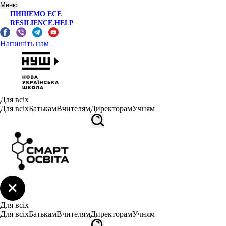
Меню
ПИШЕМО ЕСЕ
RESILIENCE.HELP
Напишіть нам
Для всіх
Для всіх
Батькам
Вчителям
Директорам
Учням
Для всіх
Для всіх
Батькам
Вчителям
Директорам
Учням