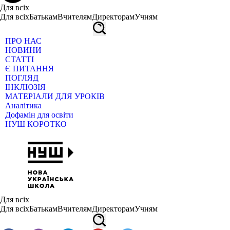
Для всіх
Для всіх
Батькам
Вчителям
Директорам
Учням
ПРО НАС
НОВИНИ
СТАТТІ
Є ПИТАННЯ
ПОГЛЯД
ІНКЛЮЗІЯ
МАТЕРІАЛИ ДЛЯ УРОКІВ
Аналітика
Дофамін для освіти
НУШ КОРОТКО
Для всіх
Для всіх
Батькам
Вчителям
Директорам
Учням