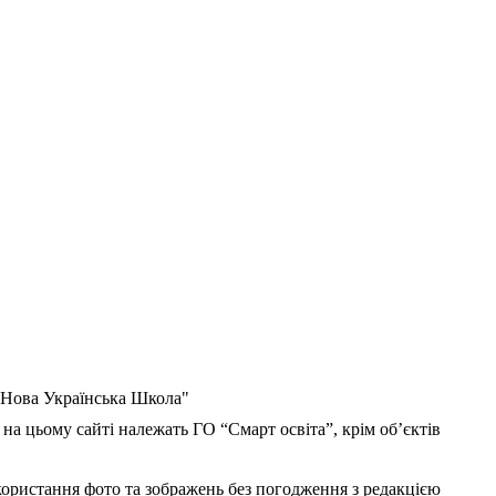
 "Нова Українська Школа"
 на цьому сайті належать ГО “Смарт освіта”, крім об’єктів
користання фото та зображень без погодження з редакцією