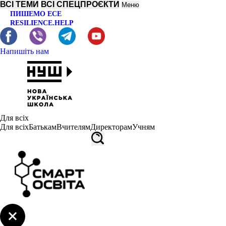
ВСІ ТЕМИ
ВСІ СПЕЦПРОЄКТИ
Меню
ПИШЕМО ЕСЕ
RESILIENCE.HELP
Напишіть нам
Для всіх
Для всіх
Батькам
Вчителям
Директорам
Учням