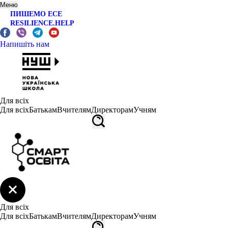
Меню
ПИШЕМО ЕСЕ
RESILIENCE.HELP
Напишіть нам
Для всіх
Для всіх
Батькам
Вчителям
Директорам
Учням
Для всіх
Для всіх
Батькам
Вчителям
Директорам
Учням