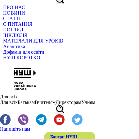
ПРО НАС
НОВИНИ
СТАТТІ
Є ПИТАННЯ
ПОГЛЯД
ІНКЛЮЗІЯ
МАТЕРІАЛИ ДЛЯ УРОКІВ
Аналітика
Дофамін для освіти
НУШ КОРОТКО
Для всіх
Для всіх
Батькам
Вчителям
Директорам
Учням
Напишіть нам
Банери НУШ