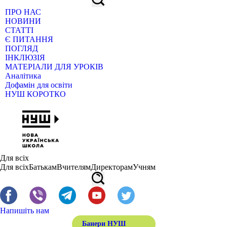
ПРО НАС
НОВИНИ
СТАТТІ
Є ПИТАННЯ
ПОГЛЯД
ІНКЛЮЗІЯ
МАТЕРІАЛИ ДЛЯ УРОКІВ
Аналітика
Дофамін для освіти
НУШ КОРОТКО
Для всіх
Для всіх
Батькам
Вчителям
Директорам
Учням
Напишіть нам
Банери НУШ