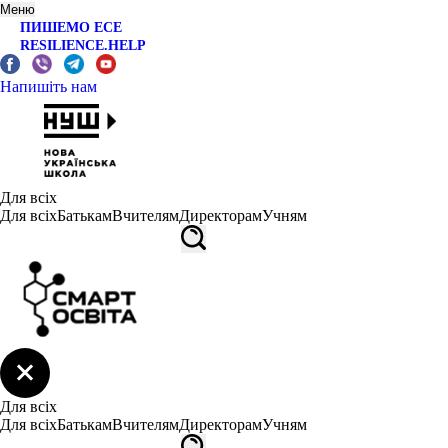
Меню
ПИШЕМО ЕСЕ
RESILIENCE.HELP
Напишіть нам
Для всіх
Для всіх
Батькам
Вчителям
Директорам
Учням
Для всіх
Для всіх
Батькам
Вчителям
Директорам
Учням