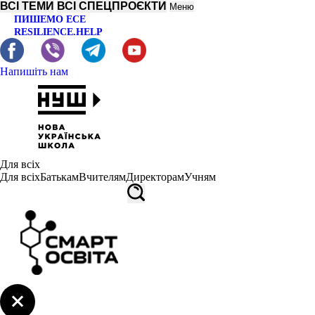
ВСІ ТЕМИ
ВСІ СПЕЦПРОЄКТИ
Меню
ПИШЕМО ЕСЕ
RESILIENCE.HELP
Напишіть нам
Для всіх
Для всіх
Батькам
Вчителям
Директорам
Учням