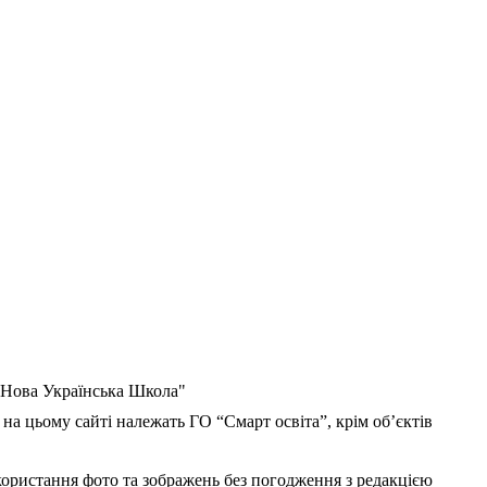
 "Нова Українська Школа"
 на цьому сайті належать ГО “Смарт освіта”, крім об’єктів
користання фото та зображень без погодження з редакцією