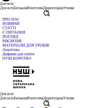
Для всіх
Для всіх
Батькам
Вчителям
Директорам
Учням
ПРО НАС
НОВИНИ
СТАТТІ
Є ПИТАННЯ
ПОГЛЯД
ІНКЛЮЗІЯ
МАТЕРІАЛИ ДЛЯ УРОКІВ
Аналітика
Дофамін для освіти
НУШ КОРОТКО
Для всіх
Для всіх
Батькам
Вчителям
Директорам
Учням