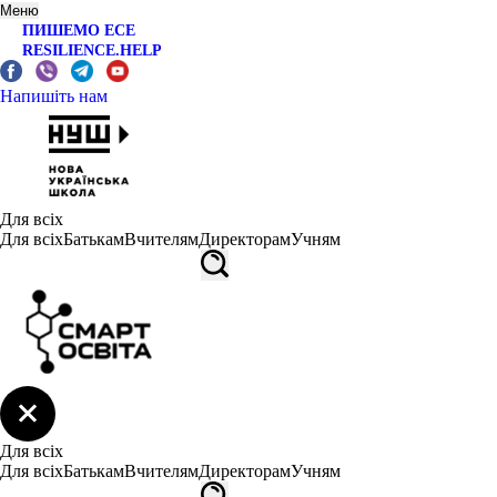
Меню
ПИШЕМО ЕСЕ
RESILIENCE.HELP
Напишіть нам
Для всіх
Для всіх
Батькам
Вчителям
Директорам
Учням
Для всіх
Для всіх
Батькам
Вчителям
Директорам
Учням