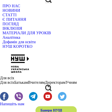
ПРО НАС
НОВИНИ
СТАТТІ
Є ПИТАННЯ
ПОГЛЯД
ІНКЛЮЗІЯ
МАТЕРІАЛИ ДЛЯ УРОКІВ
Аналітика
Дофамін для освіти
НУШ КОРОТКО
Для всіх
Для всіх
Батькам
Вчителям
Директорам
Учням
Напишіть нам
Банери НУШ