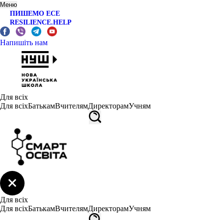
Меню
ПИШЕМО ЕСЕ
RESILIENCE.HELP
Напишіть нам
Для всіх
Для всіх
Батькам
Вчителям
Директорам
Учням
Для всіх
Для всіх
Батькам
Вчителям
Директорам
Учням