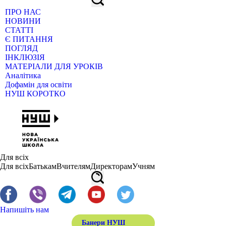
ПРО НАС
НОВИНИ
СТАТТІ
Є ПИТАННЯ
ПОГЛЯД
ІНКЛЮЗІЯ
МАТЕРІАЛИ ДЛЯ УРОКІВ
Аналітика
Дофамін для освіти
НУШ КОРОТКО
Для всіх
Для всіх
Батькам
Вчителям
Директорам
Учням
Напишіть нам
Банери НУШ