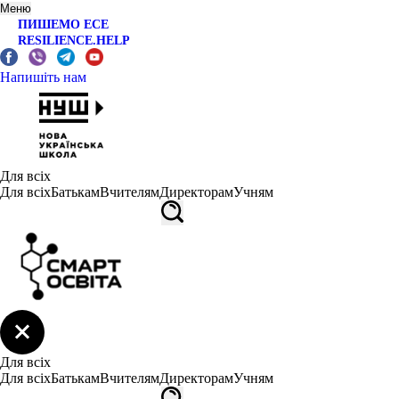
Меню
ПИШЕМО ЕСЕ
RESILIENCE.HELP
Напишіть нам
Для всіх
Для всіх
Батькам
Вчителям
Директорам
Учням
Для всіх
Для всіх
Батькам
Вчителям
Директорам
Учням