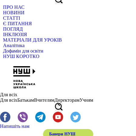
ПРО НАС
НОВИНИ
СТАТТІ
Є ПИТАННЯ
ПОГЛЯД
ІНКЛЮЗІЯ
МАТЕРІАЛИ ДЛЯ УРОКІВ
Аналітика
Дофамін для освіти
НУШ КОРОТКО
Для всіх
Для всіх
Батькам
Вчителям
Директорам
Учням
Напишіть нам
Банери НУШ