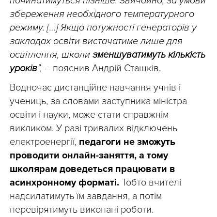
починатимуться пізніше. Звичайно, за умови
збереження необхідного температурного
режиму. […] Якщо потужності генераторів у
закладах освіти вистачатиме лише для
освітлення, школи
зменшуватимуть кількість
уроків
”,
– пояснив Андрій Сташків.
Водночас дистанційне навчання учнів і
учениць, за словами заступника міністра
освіти і науки, може стати справжнім
викликом. У разі тривалих відключень
електроенергії,
педагоги не зможуть
проводити онлайн-заняття, а тому
школярам доведеться працювати в
асинхронному форматі.
Тобто вчителі
надсилатимуть їм завдання, а потім
перевірятимуть виконані роботи.