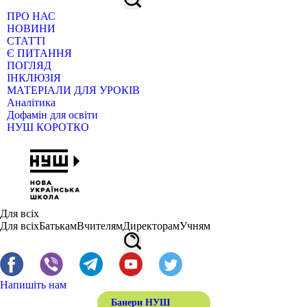
ПРО НАС
НОВИНИ
СТАТТІ
Є ПИТАННЯ
ПОГЛЯД
ІНКЛЮЗІЯ
МАТЕРІАЛИ ДЛЯ УРОКІВ
Аналітика
Дофамін для освіти
НУШ КОРОТКО
Для всіх
Для всіх
Батькам
Вчителям
Директорам
Учням
Напишіть нам
Банери НУШ