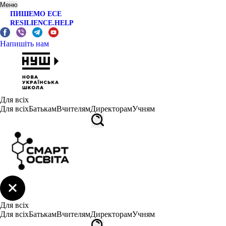
Меню
ПИШЕМО ЕСЕ
RESILIENCE.HELP
Напишіть нам
Для всіх
Для всіх
Батькам
Вчителям
Директорам
Учням
Для всіх
Для всіх
Батькам
Вчителям
Директорам
Учням