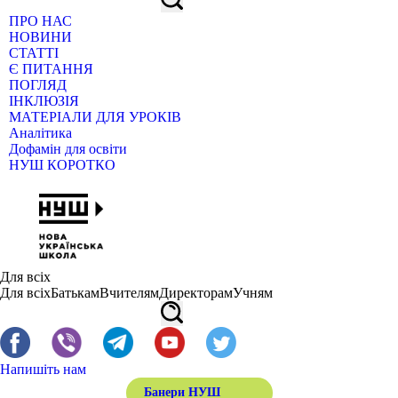
ПРО НАС
НОВИНИ
СТАТТІ
Є ПИТАННЯ
ПОГЛЯД
ІНКЛЮЗІЯ
МАТЕРІАЛИ ДЛЯ УРОКІВ
Аналітика
Дофамін для освіти
НУШ КОРОТКО
Для всіх
Для всіх
Батькам
Вчителям
Директорам
Учням
Напишіть нам
Банери НУШ