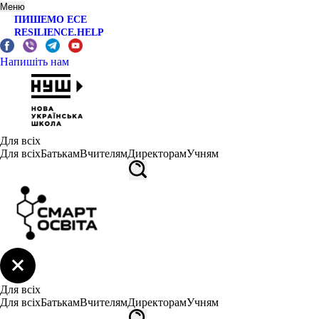
Меню
ПИШЕМО ЕСЕ
RESILIENCE.HELP
Напишіть нам
Для всіх
Для всіх
Батькам
Вчителям
Директорам
Учням
Для всіх
Для всіх
Батькам
Вчителям
Директорам
Учням