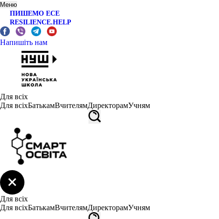
Меню
ПИШЕМО ЕСЕ
RESILIENCE.HELP
Напишіть нам
Для всіх
Для всіх
Батькам
Вчителям
Директорам
Учням
Для всіх
Для всіх
Батькам
Вчителям
Директорам
Учням