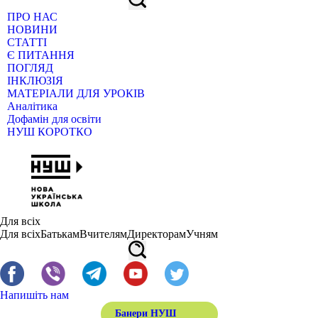
ПРО НАС
НОВИНИ
СТАТТІ
Є ПИТАННЯ
ПОГЛЯД
ІНКЛЮЗІЯ
МАТЕРІАЛИ ДЛЯ УРОКІВ
Аналітика
Дофамін для освіти
НУШ КОРОТКО
Для всіх
Для всіх
Батькам
Вчителям
Директорам
Учням
Напишіть нам
Банери НУШ