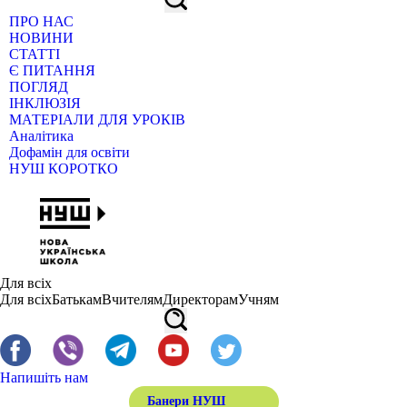
ПРО НАС
НОВИНИ
СТАТТІ
Є ПИТАННЯ
ПОГЛЯД
ІНКЛЮЗІЯ
МАТЕРІАЛИ ДЛЯ УРОКІВ
Аналітика
Дофамін для освіти
НУШ КОРОТКО
Для всіх
Для всіх
Батькам
Вчителям
Директорам
Учням
Напишіть нам
Банери НУШ