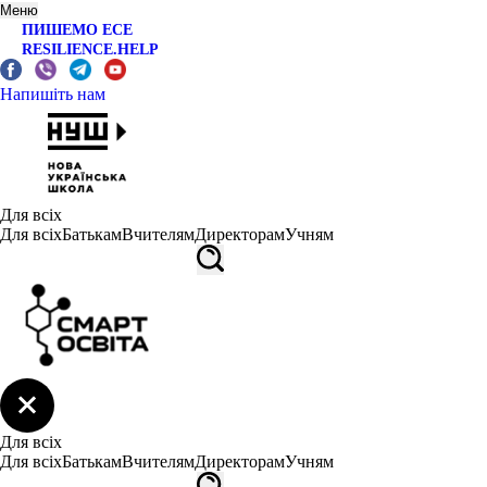
Меню
ПИШЕМО ЕСЕ
RESILIENCE.HELP
Напишіть нам
Для всіх
Для всіх
Батькам
Вчителям
Директорам
Учням
Для всіх
Для всіх
Батькам
Вчителям
Директорам
Учням