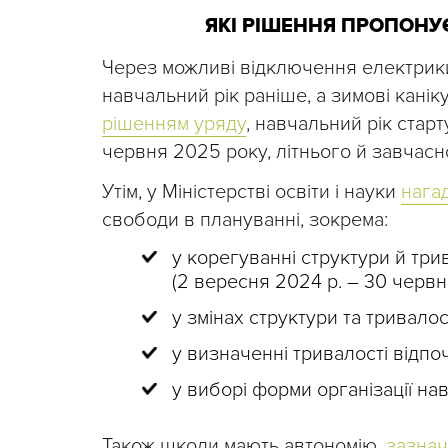
ЯКІ РІШЕННЯ ПРОПОНУ
Через можливі відключення електрик
навчальний рік раніше, а зимові канік
рішенням уряду
, навчальний рік стар
червня 2025 року, літнього й завчасн
Утім, у Міністерстві освіти і науки
нага
свободи в плануванні, зокрема:
у корегуванні структури й три
(2 вересня 2024 р. – 30 червня
у змінах структури та тривалос
у визначенні тривалості відпоч
у виборі форми організації на
Також школи мають автономію,
зазна