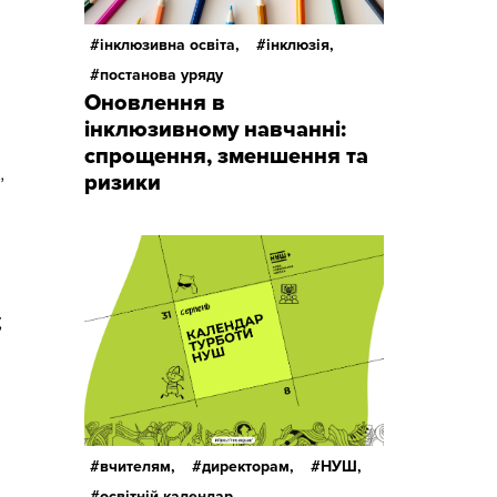
інклюзивна освіта,
інклюзія,
постанова уряду
Оновлення в
інклюзивному навчанні:
спрощення, зменшення та
,
ризики
;
вчителям,
директорам,
НУШ,
освітній календар