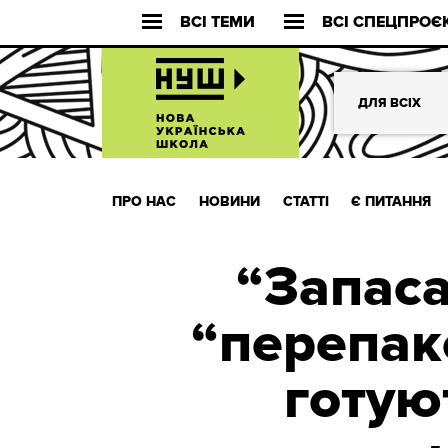
ВСІ ТЕМИ
ВСІ СПЕЦПРОЄ
ДЛЯ ВСІХ
ПРО НАС
НОВИНИ
СТАТТІ
Є ПИТАННЯ
“Запаса
“перепак
готую