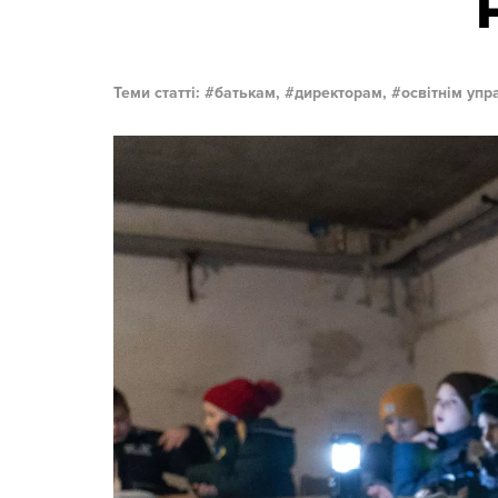
Теми статті:
батькам,
директорам,
освітнім упр