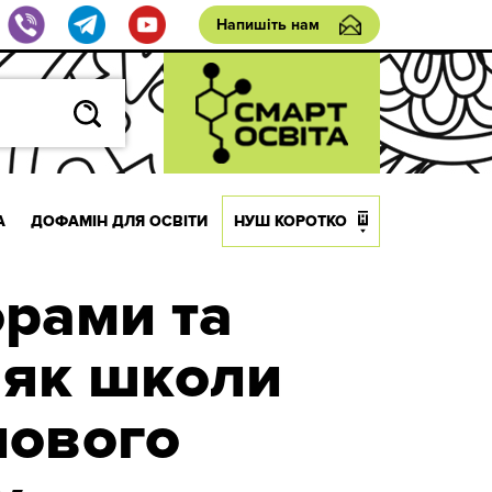
Напишіть нам
А
ДОФАМІН ДЛЯ ОСВІТИ
НУШ КОРОТКО
орами та
 як школи
нового