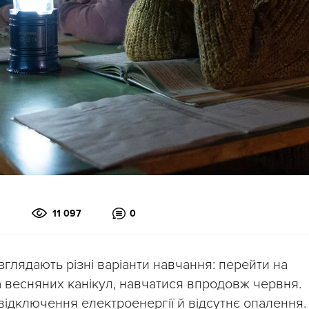
11 097
0
зглядають різні варіанти навчання: перейти на
та весняних канікул, навчатися впродовж червня.
 відключення електроенергії й відсутнє опалення.