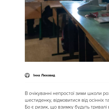
Інна Лиховид
В очікуванні непростої зими школи ро
шестиденку, відмовитися від осінніх 
Бо є ризик, що взимку будуть тривалі