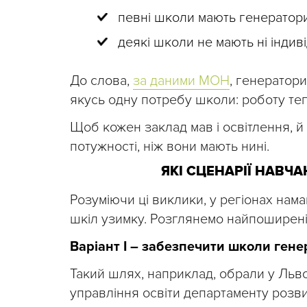
певні школи мають генератори
деякі школи не мають ні індив
До слова,
за даними МОН
, генератори
якусь одну потребу школи: роботу теп
Щоб кожен заклад мав і освітлення, й
потужності, ніж вони мають нині.
ЯКІ СЦЕНАРІЇ НАВЧ
Розуміючи ці виклики, у регіонах на
шкіл узимку. Розглянемо найпоширені
Варіант I – забезпечити школи ген
Такий шлях, наприклад, обрали у Льво
управління освіти департаменту розвит