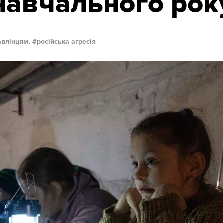
навчального рок
авлінцям,
російська агресія