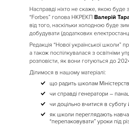
Насправді ніхто не скаже, якою буде
“Forbes” голова НКРЕКП
Валерій Тар
від того, наскільки холодною буде зим
добудувати (додаткових електростанцій
Редакція “Нової української школи” п
а також поспілкувалася з освітніми у
розповісти, як вони готуються до 20
Ділимося в нашому матеріалі:
що радить школам Міністерство
чи справді генератори – панац
чи доцільно вчитися в суботу 
як школи переглядають навчал
“перепаковувати” уроки під рі