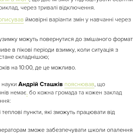
приклад, через тривалі відключення.
описував
ймовірні варіанти змін у навчанні через
узимку можуть повернутися до змішаного формат
е в пікові періоди взимку, коли ситуація з
стане складнішою;
ів на 10:00, де це можливо.
і науки
Андрій Сташків
пояснював
, що
онів немає
,
бо кожна громада та кожен заклад
ння:
і теплові пункти, які зможуть працювати від
енераторам зможе забезпечувати школи опалення