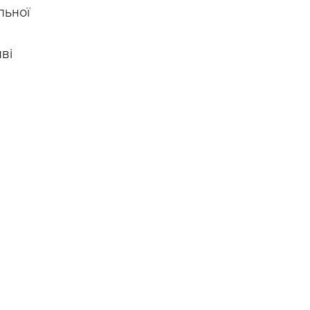
льної
ві