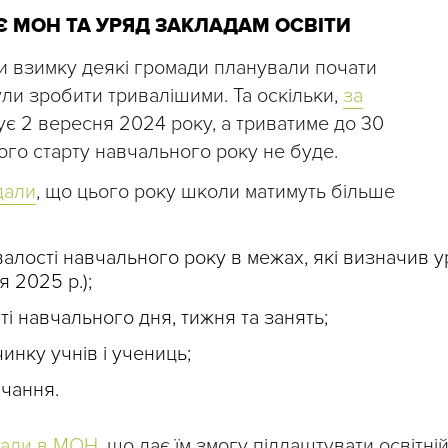
Є МОН ТА УРЯД ЗАКЛАДАМ ОСВІТИ
и взимку деякі громади планували почати
ули зробити тривалішими. Та оскільки,
за
тує 2 вересня 2024 року, а триватиме до 30
ого старту навчального року не буде.
дали
, що цього року школи матимуть більше
валості навчального року в межах, які визначив 
 2025 р.);
ті навчального дня, тижня та занять;
инку учнів і учениць;
вчання.
чали в МОН
, що дає їм змогу підлаштувати освітні