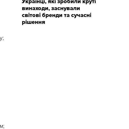
Українці, які зробили круті
винаходи, заснували
світові бренди та сучасні
рішення
у;
м;