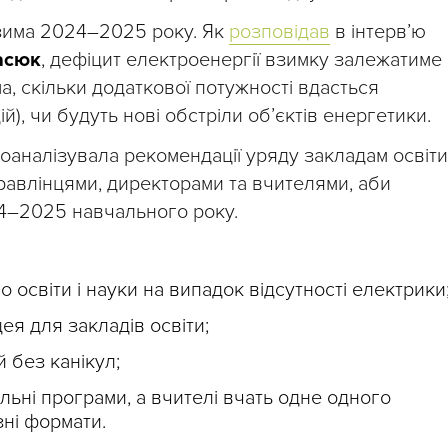
 зима 2024–2025 року. Як
розповідав
в інтерв’ю
асюк
, дефіцит електроенергії взимку залежатиме
а, скільки додаткової потужності вдасться
), чи будуть нові обстріли об’єктів енергетики.
роаналізувала рекомендації уряду закладам освіти
правлінцями, директорами та вчителями, аби
24–2025 навчального року.
 освіти і науки на випадок відсутності електрики
ея для закладів освіти;
й без канікул;
ьні програми, а вчителі вчать одне одного
зні формати.