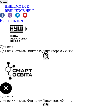
Меню
ПИШЕМО ЕСЕ
RESILIENCE.HELP
Напишіть нам
Для всіх
Для всіх
Батькам
Вчителям
Директорам
Учням
Для всіх
Для всіх
Батькам
Вчителям
Директорам
Учням