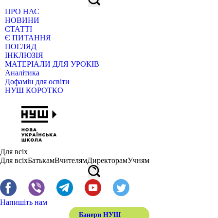
ПРО НАС
НОВИНИ
СТАТТІ
Є ПИТАННЯ
ПОГЛЯД
ІНКЛЮЗІЯ
МАТЕРІАЛИ ДЛЯ УРОКІВ
Аналітика
Дофамін для освіти
НУШ КОРОТКО
Для всіх
Для всіх
Батькам
Вчителям
Директорам
Учням
Напишіть нам
Банери НУШ