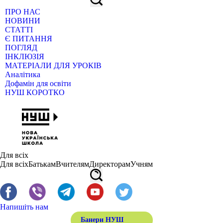
ПРО НАС
НОВИНИ
СТАТТІ
Є ПИТАННЯ
ПОГЛЯД
ІНКЛЮЗІЯ
МАТЕРІАЛИ ДЛЯ УРОКІВ
Аналітика
Дофамін для освіти
НУШ КОРОТКО
Для всіх
Для всіх
Батькам
Вчителям
Директорам
Учням
Напишіть нам
Банери НУШ