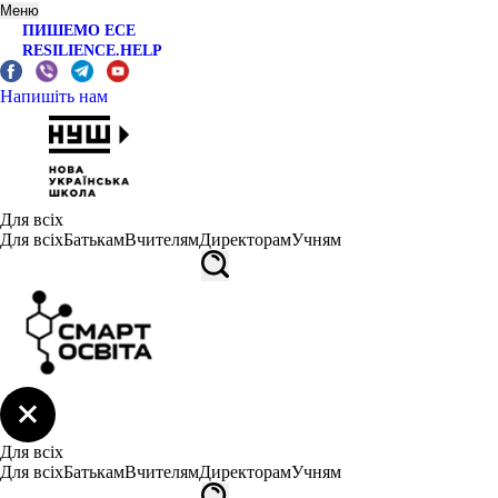
Меню
ПИШЕМО ЕСЕ
RESILIENCE.HELP
Напишіть нам
Для всіх
Для всіх
Батькам
Вчителям
Директорам
Учням
Для всіх
Для всіх
Батькам
Вчителям
Директорам
Учням